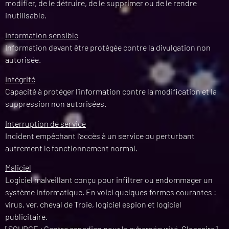
modifier, de le détruire, de le supprimer ou de le rendre
inutilisable.
Information sensible
Information devant être protégée contre la divulgation non
autorisée.
Intégrité
Capacité à protéger l’information contre la modification et la
suppression non autorisées.
Interruption de service
Incident empêchant l’accès à un service ou perturbant
autrement le fonctionnement normal.
Maliciel
Logiciel malveillant conçu pour infiltrer ou endommager un
système informatique. En voici quelques formes courantes :
virus, ver, cheval de Troie, logiciel espion et logiciel
publicitaire.
[SOURCE : Centre canadien pour la cybersécurité, Glossaire]